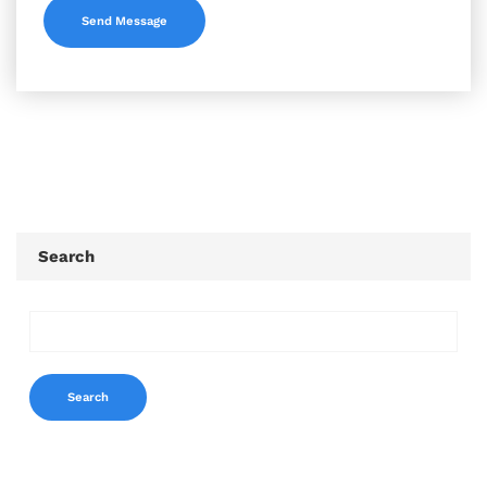
Search
Search