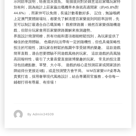
示同賠率說明，唔會混水摸魚。 呢個規則對於鍾意追莊家嘅玩家特
別有利，因為統計上莊家贏出嘅機率本身就高過閒家（約45.8%對
44.6%），而家仲可以免佣，長遠計數着數好多。 記住，無論喺網
上定澳門實體賭場玩，都要先了解清楚百家樂規則同賠率說明，先
至可以制訂最適合自己嘅策略！ 觀察牌路圖：雖然百家樂係隨機遊
戲，但部分玩家會用百家樂牌路圖解來推測趨勢。
界面設計簡潔明瞭，所有功能和選項都能輕鬆找到，為玩家提供了
極佳的使用體驗​。 色碟的玩法帶有一定的隨機性，但也具備策略性
投注的可能性，讓玩家在輕鬆的氛圍中享受賭博的樂趣​。 這款遊戲
簡單直觀，適合想要體驗不同遊戲風格的玩家。 這款遊戲的高風險
高回報特性，吸引了大量喜愛直接賭博樂趣的玩家。 常見的投注選
項包括總點數、單雙、大小等。 遊戲的核心是預測莊家或閒家誰的
牌組得分更接近9點，或是預測雙方會平局。 WM百家樂VIP桌專為
貴賓打造，採用奢華現代風格設計，結合專屬荷官服務，令你每一
鋪都打得有尊嚴、有排場！
By Admin34509