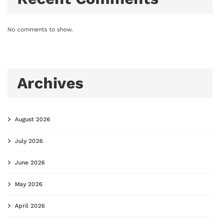
No comments to show.
Archives
August 2026
July 2026
June 2026
May 2026
April 2026