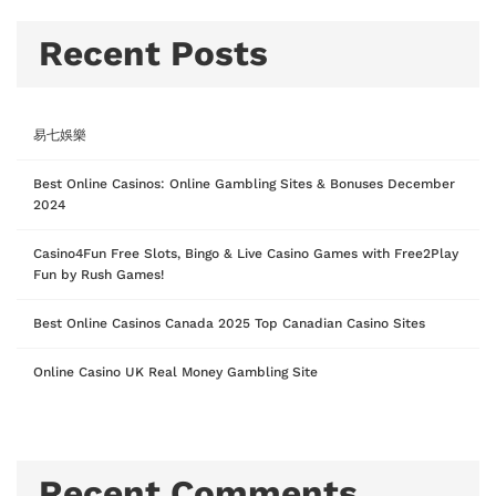
Recent Posts
易七娛樂
Best Online Casinos: Online Gambling Sites & Bonuses December
2024
Casino4Fun Free Slots, Bingo & Live Casino Games with Free2Play
Fun by Rush Games!
Best Online Casinos Canada 2025 Top Canadian Casino Sites
Online Casino UK Real Money Gambling Site
Recent Comments