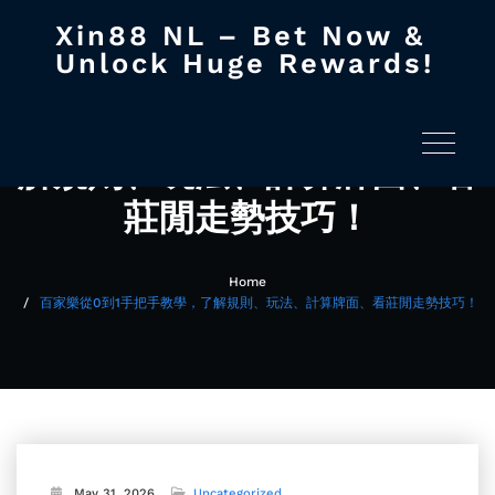
Xin88 NL – Bet Now &
Skip
Unlock Huge Rewards!
to
content
百家樂從0到1手把手教學，了
Toggle na
解規則、玩法、計算牌面、看
莊閒走勢技巧！
Home
百家樂從0到1手把手教學，了解規則、玩法、計算牌面、看莊閒走勢技巧！
May 31, 2026
Uncategorized