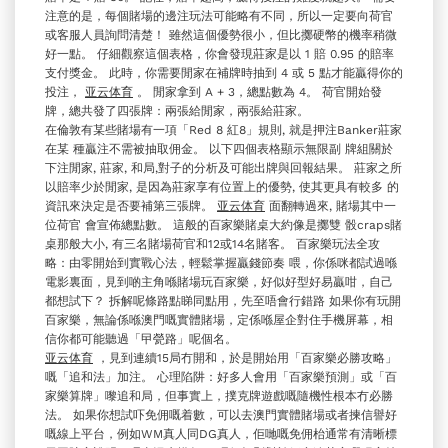
注意的是，每個賭場的邊注玩法可能略有不同，所以一定要向荷官
或客服人員詢問清楚！ 雖然這個優勢很小，但比擲硬幣的機率稍微
好一點。 仔細觀察這個表格，你會發現莊家是以 1 賠 0.95 的賠率
支付獎金。 此時，你需要閒家在補牌時抽到 4 或 5 點才能贏得你的
投注，
亚云体育
。 閒家拿到 A + 3，總點數為 4。 荷官開始發
牌，總共發了四張牌：兩張給閒家，兩張給莊家。
在倫敦有某些賭場有⼀項「Red 8 紅8」規則, 就是押注Banker莊家
在某 種贏注不需被抽取佣⾦。 以下四個表格顯⽰無限副 牌組關於
下注閒家, 莊家, 和局,對⼦的分析及可能出牌與回報結果。 莊家之所
以賠率少於閒家, 是因為莊家享有位置上的優勢, 使其更具有較多 的
資訊來決定是否要補第三張牌。
亚云体育
⾯翻轉過來, 賭場其中⼀
位荷官 會宣佈總點數。 這般的百家樂賭桌⼤約像是擲雙 骰craps賭
桌那般⼤⼩, 有三名賭場荷官和12或14名賭客。 百家樂玩法全攻
略：由零開始到實戰心法，輕鬆掌握贏錢節奏 喂，你係咪都試過喺
電影裏面，見到啲主角喺賭場玩百家樂，好似好型好易贏咁，自己
都想試下？ 拆解呢條路點睇同點用，先至唔會行錯路 如果你有玩開
百家樂，無論係喺澳門嘅實體賭場，定係喺屋企對住手機屏幕，相
信你都可能聽過「曱甇路」呢個名。
亚云体育
，見到連續15局冇開和，於是開始用「百家樂必勝攻略」
嘅「追和法」加注。 心理陷阱：好多人會用「百家樂預測」或「百
家樂算牌」嚟追和局，但事實上，撲克牌遊戲嘅隨機性根本冇必勝
法。 如果你想試吓免佣嘅着數，可以去澳門實體賭場或者揀信譽好
嘅線上平台，例如WM真人同DG真人，佢哋嘅免佣枱通常有清晰標