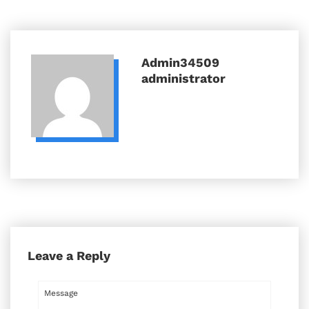
Admin34509
administrator
Leave a Reply